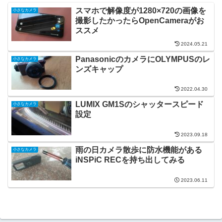
スマホで解像度が1280×720の画像を
小さなカメラ
撮影したかったらOpenCameraがお
ススメ
2024.05.21
PanasonicのカメラにOLYMPUSのレ
小さなカメラ
ンズキャップ
2022.04.30
LUMIX GM1Sのシャッタースピード
小さなカメラ
設定
2023.09.18
雨の日カメラ散歩に防水機能がある
小さなカメラ
iNSPiC RECを持ち出してみる
2023.06.11