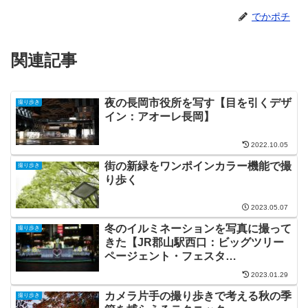
でかポチ
関連記事
夜の長岡市役所を写す【目を引くデザ
撮り歩き
イン：アオーレ長岡】
2022.10.05
街の新緑をワンポインカラー機能で撮
撮り歩き
り歩く
2023.05.07
冬のイルミネーションを写真に撮って
撮り歩き
きた【JR郡山駅西口：ビッグツリー
ページェント・フェスタ
inKORIYAMA】
2023.01.29
カメラ片手の撮り歩きで考える秋の季
撮り歩き