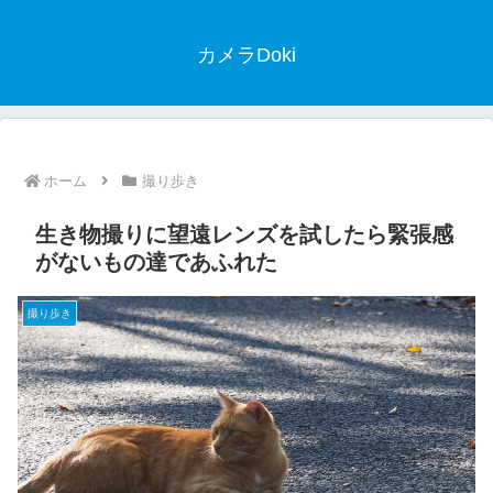
カメラDoki
ホーム
撮り歩き
生き物撮りに望遠レンズを試したら緊張感
がないもの達であふれた
撮り歩き