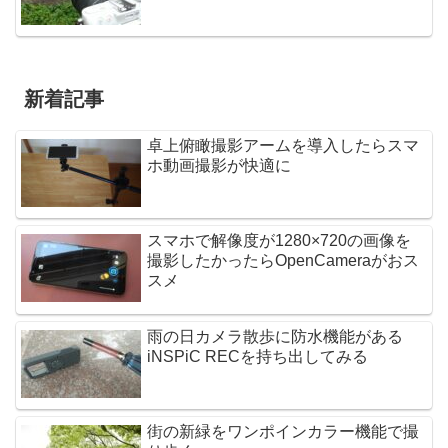
新着記事
卓上俯瞰撮影アームを導入したらスマ
ホ動画撮影が快適に
スマホで解像度が1280×720の画像を
撮影したかったらOpenCameraがおス
スメ
雨の日カメラ散歩に防水機能がある
iNSPiC RECを持ち出してみる
街の新緑をワンポインカラー機能で撮